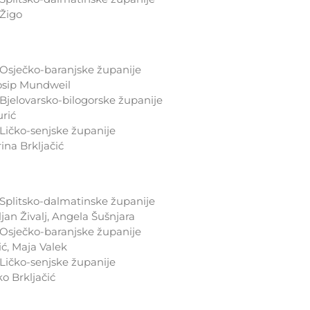
 Žigo
sječko-baranjske županije
Josip Mundweil
jelovarsko-bilogorske županije
urić
ičko-senjske županije
ina Brkljačić
plitsko-dalmatinske županije
an Živalj, Angela Šušnjara
sječko-baranjske županije
ić, Maja Valek
ičko-senjske županije
o Brkljačić