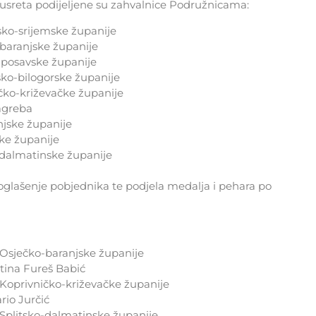
usreta podijeljene su zahvalnice Podružnicama:
o-srijemske županije
aranjske županije
posavske županije
o-bilogorske županije
ko-križevačke županije
agreba
jske županije
e županije
dalmatinske županije
proglašenje pobjednika te podjela medalja i pehara po
sječko-baranjske županije
stina Fureš Babić
oprivničko-križevačke županije
rio Jurčić
plitsko-dalmatinske županije