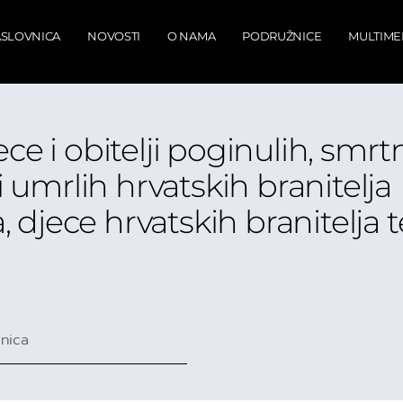
SLOVNICA
NOVOSTI
O NAMA
PODRUŽNICE
MULTIME
ece i obitelji poginulih, smrt
 i umrlih hrvatskih branitelja
djece hrvatskih branitelja t
nica