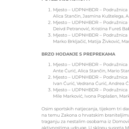
Mjesto – UDPNHBDR – Podružnica B
Alica Stančin, Jasmina Kuštelega, A
Mjesto – UDPNHBDR – Podružnica O
Deivd Petranović, Kristina Fureš Ba
Mjesto – UDPNHBDR – Podružnica L
Marko Brkljačić, Matija Živković, Ma
BRZO HODANJE S PREPREKAMA
Mjesto – UDPNHBDR – Podružnica B
Ante Ćurić, Alica Stančin, Mario Sta
Mjesto – UDPNHBDR – Podružnica B
Ivan Ćurić, Vedrana Ćurić, Andrea Ć
Mjesto – UDPNHBDR – Podružnica L
Mile Marković, Ivona Poplašen, Mark
Osim sportskih natjecanja, tijekom tri da
na temu Zakona o hrvatskim braniteljima 
traganju za nestalim osobama iz Domovi
aktivnostima udruge. U sklopu susreta M