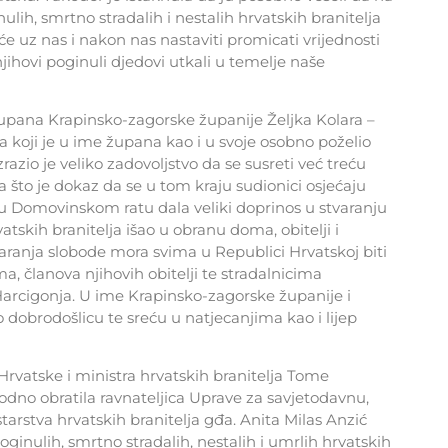
lih, smrtno stradalih i nestalih hrvatskih branitelja
e uz nas i nakon nas nastaviti promicati vrijednosti
ihovi poginuli djedovi utkali u temelje naše
 župana Krapinsko-zagorske županije Željka Kolara –
 koji je u ime župana kao i u svoje osobno poželio
azio je veliko zadovoljstvo da se susreti već treću
što je dokaz da se u tom kraju sudionici osjećaju
u Domovinskom ratu dala veliki doprinos u stvaranju
vatskih branitelja išao u obranu doma, obitelji i
aranja slobode mora svima u Republici Hrvatskoj biti
ma, članova njihovih obitelji te stradalnicima
arcigonja. U ime Krapinsko-zagorske županije i
 dobrodošlicu te sreću u natjecanjima kao i lijep
rvatske i ministra hrvatskih branitelja Tome
odno obratila ravnateljica Uprave za savjetodavnu,
arstva hrvatskih branitelja gđa. Anita Milas Anzić
poginulih, smrtno stradalih, nestalih i umrlih hrvatskih