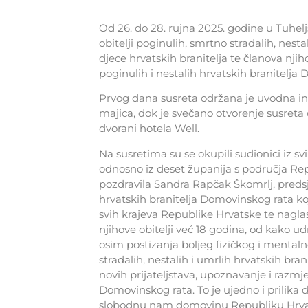
Od 26. do 28. rujna 2025. godine u Tuhelj
obitelji poginulih, smrtno stradalih, nest
djece hrvatskih branitelja te članova njih
poginulih i nestalih hrvatskih branitelja
Prvog dana susreta održana je uvodna in
majica, dok je svečano otvorenje susreta 
dvorani hotela Well.
Na susretima su se okupili sudionici iz 
odnosno iz deset županija s područja Re
pozdravila Sandra Rapčak Škomrlj, preds
hrvatskih branitelja Domovinskog rata koj
svih krajeva Republike Hrvatske te nagla
njihove obitelji već 18 godina, od kako ud
osim postizanja boljeg fizičkog i mentalno
stradalih, nestalih i umrlih hrvatskih bran
novih prijateljstava, upoznavanje i razmj
Domovinskog rata. To je ujedno i prilika da
slobodnu nam domovinu Republiku Hrvats