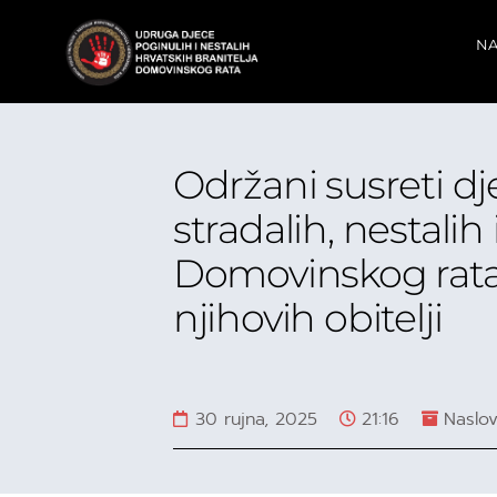
NA
Održani susreti dj
stradalih, nestalih
Domovinskog rata, 
njihovih obitelji
30 rujna, 2025
21:16
Naslov