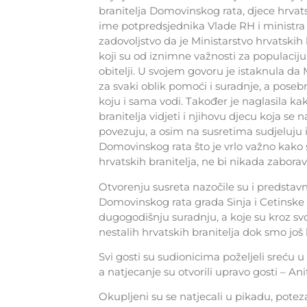
branitelja Domovinskog rata, djece hrvatsk
ime potpredsjednika Vlade RH i ministra 
zadovoljstvo da je Ministarstvo hrvatskih 
koji su od iznimne važnosti za populacij
obitelji. U svojem govoru je istaknula da 
za svaki oblik pomoći i suradnje, a pose
koju i sama vodi. Također je naglasila ka
branitelja vidjeti i njihovu djecu koja 
povezuju, a osim na susretima sudjeluju i
Domovinskog rata što je vrlo važno kako se
hrvatskih branitelja, ne bi nikada zaboravi
Otvorenju susreta nazočile su i predstavn
Domovinskog rata grada Sinja i Cetinsk
dugogodišnju suradnju, a koje su kroz svo
nestalih hrvatskih branitelja dok smo jo
Svi gosti su sudionicima poželjeli sreću 
a natjecanje su otvorili upravo gosti – A
Okupljeni su se natjecali u pikadu, potez