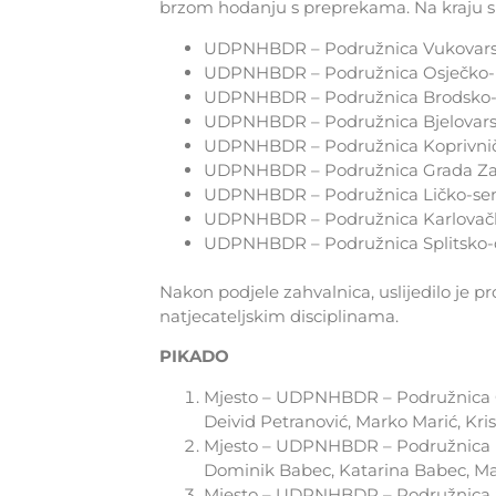
brzom hodanju s preprekama. Na kraju s
UDPNHBDR – Podružnica Vukovarsk
UDPNHBDR – Podružnica Osječko-b
UDPNHBDR – Podružnica Brodsko-
UDPNHBDR – Podružnica Bjelovarsk
UDPNHBDR – Podružnica Koprivnič
UDPNHBDR – Podružnica Grada Z
UDPNHBDR – Podružnica Ličko-sen
UDPNHBDR – Podružnica Karlovačk
UDPNHBDR – Podružnica Splitsko-
Nakon podjele zahvalnica, uslijedilo je 
natjecateljskim disciplinama.
PIKADO
Mjesto – UDPNHBDR – Podružnica O
Deivid Petranović, Marko Marić, Kri
Mjesto – UDPNHBDR – Podružnica K
Dominik Babec, Katarina Babec, Ma
Mjesto – UDPNHBDR – Podružnica S