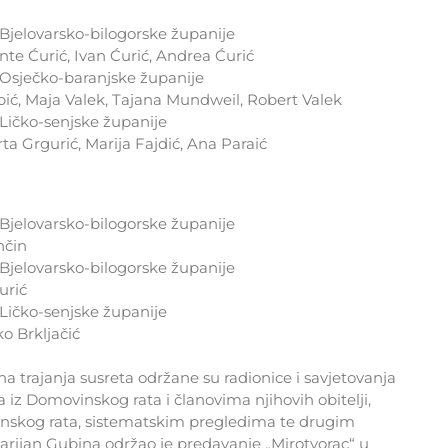
jelovarsko-bilogorske županije
nte Ćurić, Ivan Ćurić, Andrea Ćurić
sječko-baranjske županije
bić, Maja Valek, Tajana Mundweil, Robert Valek
ičko-senjske županije
rta Grgurić, Marija Fajdić, Ana Paraić
jelovarsko-bilogorske županije
nčin
jelovarsko-bilogorske županije
urić
ičko-senjske županije
o Brkljačić
na trajanja susreta održane su radionice i savjetovanja
iz Domovinskog rata i članovima njihovih obitelji,
nskog rata, sistematskim pregledima te drugim
arijan Gubina održao je predavanje „Mirotvorac“ u