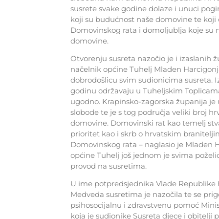
susrete svake godine dolaze i unuci poginu
koji su budućnost naše domovine te koji ć
Domovinskog rata i domoljublja koje su nj
domovine.
Otvorenju susreta nazočio je i izaslanih
načelnik općine Tuhelj Mladen Harcigonja
dobrodošlicu svim sudionicima susreta. Izr
godinu održavaju u Tuheljskim Toplicama 
ugodno. Krapinsko-zagorska županija je 
slobode te je s tog područja veliki broj hr
domovine. Domovinski rat kao temelj stv
prioritet kao i skrb o hrvatskim branitelji
Domovinskog rata – naglasio je Mladen H
općine Tuhelj još jednom je svima poželio
provod na susretima.
U ime potpredsjednika Vlade Republike H
Medveda susretima je nazočila te se prig
psihosocijalnu i zdravstvenu pomoć Minist
koja je sudionike Susreta djece i obitelji 