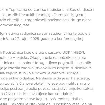
skim Toplicama održani su tradicionalni Susreti djece i
alih i umrlih hrvatskih branitelja Domovinskog rata,
ovih obitelji, a u organizaciji nacionalne Udruge djece
 Domovinskog rata.
formativna radionica sa svim sudionicima te podjela
održano 27. rujna 2025. godine u konferencijskoj
svih Podružnica koje djeluju u sastavu UDPNHBDR,
publike Hrvatske. Okupljene je na početku susreta
jednica nacionalne Udruge djece poginulih i nestalih
a je izrazila zadovoljstvo velikim brojem sudionika iz
sila zajedništvo koje povezuje članove udruge i
ruga aktivno djeluje. Naglasila je da je svrha susreta,
g zdravlja članova obitelji i djece poginulih, smrtno
itelja, postizanje bolje povezanosti, stvaranje kontakta,
ena životnih iskustava djece kao stradalnika
 se prisjetimo žrtve koju su naši roditelji dali za
ku. Također je istaknula da ju posebno veseli da na