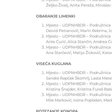
Željko Živalj, Anita Pereža, Miroslav
OBARANJE LIMENKI
Mjesto – UDPNHBDR – Podružnica O
Deivid Petranović, Marin Rebrina, 
Mjesto – UDPNHBDR – Podružnica B
Ante Ćurić, Alica Stančin, Andrea Ć
Mjesto – UDPNHBDR – Podružnica L
Ana Starčević, Matija Živković, Katar
VISEĆA KUGLANA
Mjesto – UDPNHBDR – Podružnica S
Sandra Rapčak Škomrlj, Lasta Matelj
Mjesto – UDPNHBDR – Podružnica O
Kristina Šnajder, Kristina Fureš Bab
Mjesto – UDPNHBDR – Podružnica L
Mile Marković, Ivona Poplašen, Mark
POTEZANJE KONOPA