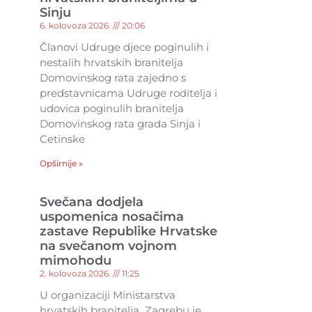
Sinju
6. kolovoza 2026.
20:06
Članovi Udruge djece poginulih i
nestalih hrvatskih branitelja
Domovinskog rata zajedno s
predstavnicama Udruge roditelja i
udovica poginulih branitelja
Domovinskog rata grada Sinja i
Cetinske
Opširnije »
Svečana dodjela
uspomenica nosačima
zastave Republike Hrvatske
na svečanom vojnom
mimohodu
2. kolovoza 2026.
11:25
U organizaciji Ministarstva
hrvatskih branitelja Zagrebu je