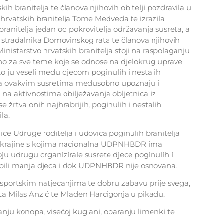
ih branitelja te članova njihovih obitelji pozdravila u
hrvatskih branitelja Tome Medveda te izrazila
branitelja jedan od pokrovitelja održavanja susreta, a
u stradalnika Domovinskog rata te članova njihovih
Ministarstvo hrvatskih branitelja stoji na raspolaganju
bno za sve teme koje se odnose na djelokrug uprave
ko ju veseli među djecom poginulih i nestalih
se na ovakvim susretima međusobno upoznaju i
 na aktivnostima obilježavanja obljetnica iz
 žrtva onih najhrabrijih, poginulih i nestalih
la.
ice Udruge roditelja i udovica poginulih branitelja
e krajine s kojima nacionalna UDPNHBDR ima
ju udrugu organizirale susrete djece poginulih i
š bili manja djeca i dok UDPNHBDR nije osnovana.
u sportskim natjecanjima te dobru zabavu prije svega,
nita Milas Anzić te Mladen Harcigonja u pikadu.
anju konopa, visećoj kuglani, obaranju limenki te