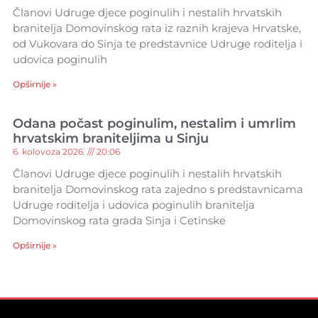
Članovi Udruge djece poginulih i nestalih hrvatskih
branitelja Domovinskog rata iz raznih krajeva Hrvatske,
od Vukovara do Sinja te predstavnice Udruge roditelja i
udovica poginulih
Opširnije »
Odana počast poginulim, nestalim i umrlim
hrvatskim braniteljima u Sinju
6. kolovoza 2026.
20:06
Članovi Udruge djece poginulih i nestalih hrvatskih
branitelja Domovinskog rata zajedno s predstavnicama
Udruge roditelja i udovica poginulih branitelja
Domovinskog rata grada Sinja i Cetinske
Opširnije »