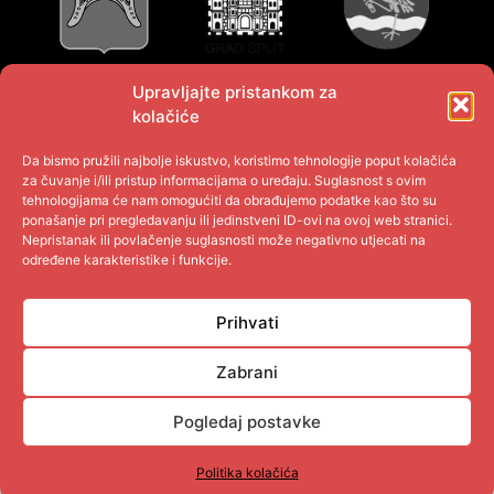
Upravljajte pristankom za
kolačiće
Da bismo pružili najbolje iskustvo, koristimo tehnologije poput kolačića
za čuvanje i/ili pristup informacijama o uređaju. Suglasnost s ovim
tehnologijama će nam omogućiti da obrađujemo podatke kao što su
ponašanje pri pregledavanju ili jedinstveni ID-ovi na ovoj web stranici.
Nepristanak ili povlačenje suglasnosti može negativno utjecati na
određene karakteristike i funkcije.
Prihvati
Zabrani
Pogledaj postavke
© 2021 UDPNHBDR.HR
Politika kolačića
IZRADA I ODRŽAVANJE INTERNET STRANICE
MCE VUKOVAR