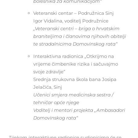
bolesnika za komunikacijom“
Veteranski centar – Podružnica Sinj
Igor Vidalina, voditelj Podružnice
„Veteranski centri – briga o hrvatskim
braniteljima i članovima njihovih obitelji
te stradalnicima Domovinskog rata“
Interaktivna radionica „Otkrijmo na
vrijeme čimbenike rizika i sačuvajmo
svoje zdravlje“
Srednja strukovna škola bana Josipa
Jelačića, Sinj
Učenici smjera medicinska sestra /
tehničar opće njege
Voditelj i mentori projekta „Ambasadori
Domovinskog rata“
Tijekom interaktivne radionice sudionicima će se