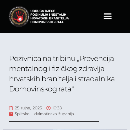
Pozivnica na tribinu „Prevencija
mentalnog i fizičkog zdravlja
hrvatskih branitelja i stradalnika
Domovinskog rata“
25 rujna, 2025
10:33
Splitsko - dalmatinska županija