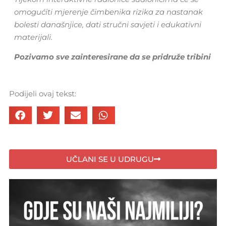
omogućiti mjerenje čimbenika rizika za nastanak
bolesti današnjice, dati stručni savjeti i edukativni
materijali.
Pozivamo sve zainteresirane da se pridruže tribini
Podijeli ovaj tekst:
UČLANI SE U UDRUGU