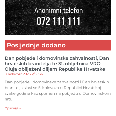
Posljednje dodano
Dan pobjede i domovinske zahvalnosti, Dan
hrvatskih branitelja te 31. obljetnica VRO
Oluja obilježeni diljem Republike Hrvatske
8. kolovoza 2026.
21:36
Dan pobjede i domovinske zahvalnosti i Dan hrvatskih
branitelja slavi se 5. kolovoza u Republici Hrvatskoj
svake godine kao spomen na pobjedu u Domovinskom
ratu.
Opširnije »