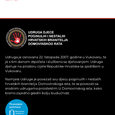
Udruga je osnovana 22. listopada 2007. godine u Vukovaru, te
je s tim danom otpočela i službeno sa djelovanjem. Udruga
djeluje na prostoru cijele Republike Hrvatske sa sjedištem u
Vukovaru.
Namjera Udruge je povezati svu djecu poginulih i nestalih
hrvatskih branitelja Domovinskoga rata, te se povezati sa
srodnim udrugama proisteklim iz Domovinskog rata, kako
bismo zajedno gradili bolju budućnost.