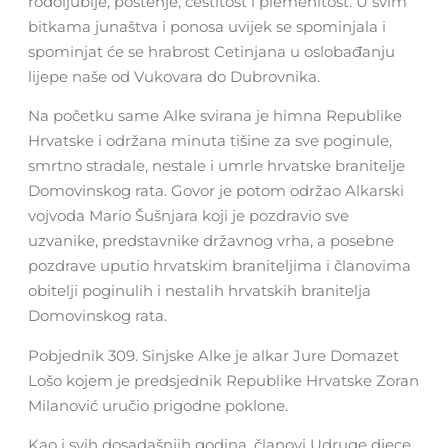
rodoljublje, poštenje, čestitost i plemenitost. U svim
bitkama junaštva i ponosa uvijek se spominjala i
spominjat će se hrabrost Cetinjana u oslobađanju
lijepe naše od Vukovara do Dubrovnika.
Na početku same Alke svirana je himna Republike
Hrvatske i održana minuta tišine za sve poginule,
smrtno stradale, nestale i umrle hrvatske branitelje
Domovinskog rata. Govor je potom održao Alkarski
vojvoda Mario Šušnjara koji je pozdravio sve
uzvanike, predstavnike državnog vrha, a posebne
pozdrave uputio hrvatskim braniteljima i članovima
obitelji poginulih i nestalih hrvatskih branitelja
Domovinskog rata.
Pobjednik 309. Sinjske Alke je alkar Jure Domazet
Lošo kojem je predsjednik Republike Hrvatske Zoran
Milanović uručio prigodne poklone.
Kao i svih dosadašnjih godina, članovi Udruge djece