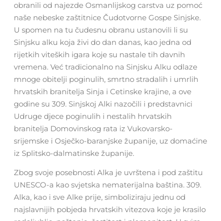
obranili od najezde Osmanlijskog carstva uz pomoć
naše nebeske zaštitnice Čudotvorne Gospe Sinjske.
U spomen na tu čudesnu obranu ustanovili li su
Sinjsku alku koja živi do dan danas, kao jedna od
rijetkih viteških igara koje su nastale tih davnih
vremena. Već tradicionalno na Sinjsku Alku odlaze
mnoge obitelji poginulih, smrtno stradalih i umrlih
hrvatskih branitelja Sinja i Cetinske krajine, a ove
godine su 309. Sinjskoj Alki nazočili i predstavnici
Udruge djece poginulih i nestalih hrvatskih
branitelja Domovinskog rata iz Vukovarsko-
srijemske i Osječko-baranjske županije, uz domaćine
iz Splitsko-dalmatinske županije.
Zbog svoje posebnosti Alka je uvrštena i pod zaštitu
UNESCO-a kao svjetska nematerijalna baština. 309.
Alka, kao i sve Alke prije, simboliziraju jednu od
najslavnijih pobjeda hrvatskih vitezova koje je krasilo