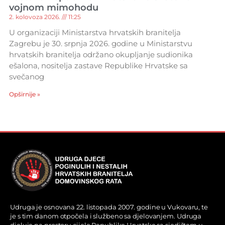
vojnom mimohodu
2. kolovoza 2026.
11:25
U organizaciji Ministarstva hrvatskih branitelja
Zagrebu je 30. srpnja 2026. godine u Ministarstvu
hrvatskih branitelja održano okupljanje sudionika
ešalona, nositelja zastave Republike Hrvatske sa
svečanog
Opširnije »
Udruga je osnovana 22. listopada 2007. godine u Vukovaru, te
je s tim danom otpočela i službeno sa djelovanjem. Udruga