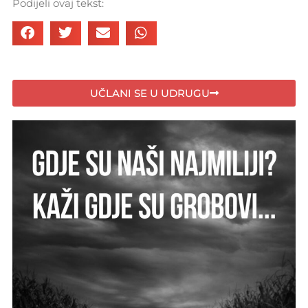
Podijeli ovaj tekst:
UČLANI SE U UDRUGU