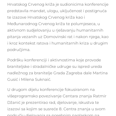
Hrvatskog Crvenog križa je sudionicima konferencije
predstavila mandat, ulogu, uključenost i postignuća
te izazove Hrvatskog Crvenog križa kao i
Međunarodnog Crvenog križa te polumjeseca, u
aktivnom sudjelovanju u rješavanju humanitarnih
pitanja vezanih uz Domovinski rat i nakon njega, kao
i kroz kontekst ratova i humanitarnih kriza u drugim
područjima.
Podršku konferenciji i aktivnostima koje provode
braniteljske i stradalničke udruge su ispred ureda
nadležnog za branitelje Grada Zagreba dale Martina
Gusić i Milena Suknaić.
U drugom dijelu konferencije fokusiranom na
višeprogramsko povezivanje Centara znanja Ratmir
Džanić je prezentirao rad, djelovanje, iskustva te
izazovi sa kojim se susreće 8. Centra znanja u svom
području djelovanja sa posebnim naglaskom na