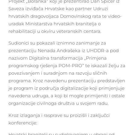
Projekt „Boranka“ koji je prezentirao Dan Špicer iz
Saveza izviđača Hrvatske kao partner Udruzi
hrvatskih dragovoljaca Domovinskog rata te video-
uradak Ministarstva hrvatskih branitelja o
rehabilitaciji u okviru veteranskih centara.
Sudionici su pokazali iznimno zanimanje za
prezentaciju Nenada Andrašeka iz UHDDR-a pod
nazivom Digitalna transformacija „Primjena
programskog rješenja POM-PRO“ te iskazali želju za
povezivanjem i suradnjom na razvoju sličnih
programa. Kroz navedenu prezentaciju predstavljen
je program iz područja digitalizacije koji primjenjuje
navedena udruga, a koji bi mogle primijeniti i ostale
organizacije civilnoga društva u svojem radu.
Kroz izlaganja i rasprave su proizišli i zaključci
konferencije:
Hrvatski branitelji su sudjelovanjem u obrani od