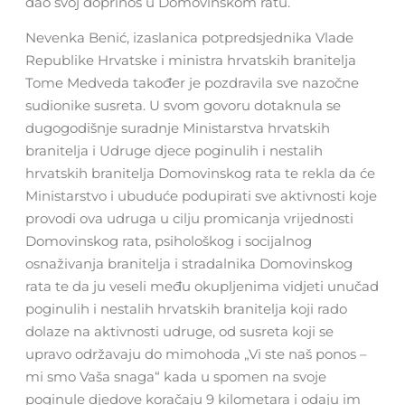
dao svoj doprinos u Domovinskom ratu.
Nevenka Benić, izaslanica potpredsjednika Vlade
Republike Hrvatske i ministra hrvatskih branitelja
Tome Medveda također je pozdravila sve nazočne
sudionike susreta. U svom govoru dotaknula se
dugogodišnje suradnje Ministarstva hrvatskih
branitelja i Udruge djece poginulih i nestalih
hrvatskih branitelja Domovinskog rata te rekla da će
Ministarstvo i ubuduće podupirati sve aktivnosti koje
provodi ova udruga u cilju promicanja vrijednosti
Domovinskog rata, psihološkog i socijalnog
osnaživanja branitelja i stradalnika Domovinskog
rata te da ju veseli među okupljenima vidjeti unučad
poginulih i nestalih hrvatskih branitelja koji rado
dolaze na aktivnosti udruge, od susreta koji se
upravo održavaju do mimohoda „Vi ste naš ponos –
mi smo Vaša snaga“ kada u spomen na svoje
poginule djedove koračaju 9 kilometara i odaju im