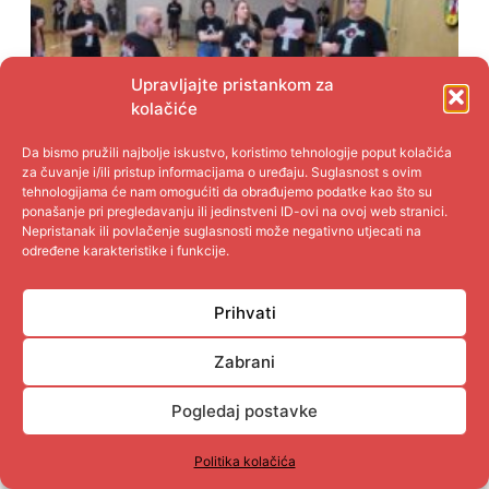
Upravljajte pristankom za
kolačiće
Da bismo pružili najbolje iskustvo, koristimo tehnologije poput kolačića
za čuvanje i/ili pristup informacijama o uređaju. Suglasnost s ovim
tehnologijama će nam omogućiti da obrađujemo podatke kao što su
ponašanje pri pregledavanju ili jedinstveni ID-ovi na ovoj web stranici.
Nepristanak ili povlačenje suglasnosti može negativno utjecati na
određene karakteristike i funkcije.
Prihvati
Zabrani
Pogledaj postavke
Politika kolačića