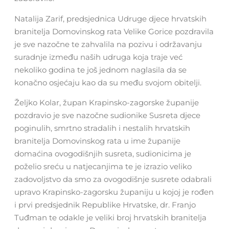
Natalija Zarif, predsjednica Udruge djece hrvatskih
branitelja Domovinskog rata Velike Gorice pozdravila
je sve nazočne te zahvalila na pozivu i održavanju
suradnje između naših udruga koja traje već
nekoliko godina te još jednom naglasila da se
konačno osjećaju kao da su među svojom obitelji.
Željko Kolar, župan Krapinsko-zagorske županije
pozdravio je sve nazočne sudionike Susreta djece
poginulih, smrtno stradalih i nestalih hrvatskih
branitelja Domovinskog rata u ime županije
domaćina ovogodišnjih susreta, sudionicima je
poželio sreću u natjecanjima te je izrazio veliko
zadovoljstvo da smo za ovogodišnje susrete odabrali
upravo Krapinsko-zagorsku županiju u kojoj je rođen
i prvi predsjednik Republike Hrvatske, dr. Franjo
Tuđman te odakle je veliki broj hrvatskih branitelja