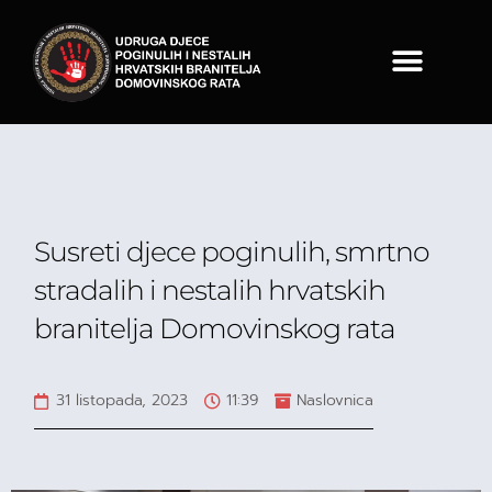
Susreti djece poginulih, smrtno
stradalih i nestalih hrvatskih
branitelja Domovinskog rata
31 listopada, 2023
11:39
Naslovnica