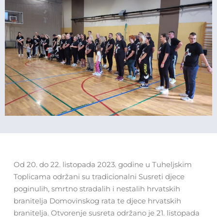
Od 20. do 22. listopada 2023. godine u Tuheljskim
Toplicama održani su tradicionalni Susreti djece
poginulih, smrtno stradalih i nestalih hrvatskih
branitelja Domovinskog rata te djece hrvatskih
branitelja. Otvorenje susreta održano je 21. listopada