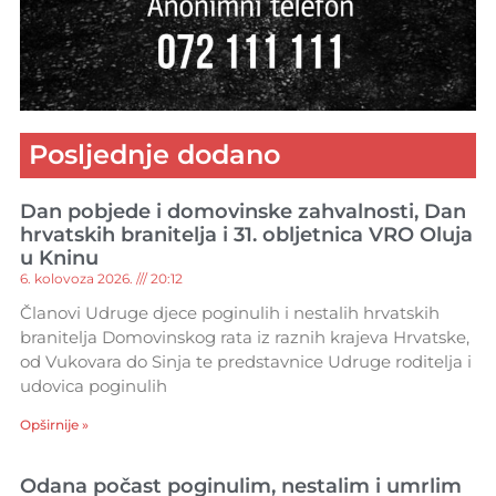
Posljednje dodano
Dan pobjede i domovinske zahvalnosti, Dan
hrvatskih branitelja i 31. obljetnica VRO Oluja
u Kninu
6. kolovoza 2026.
20:12
Članovi Udruge djece poginulih i nestalih hrvatskih
branitelja Domovinskog rata iz raznih krajeva Hrvatske,
od Vukovara do Sinja te predstavnice Udruge roditelja i
udovica poginulih
Opširnije »
Odana počast poginulim, nestalim i umrlim