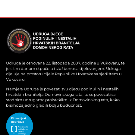
Udruga je osnovana 22. listopada 2007. godine u Vukovaru, te
je s tim danom otpočela i službeno sa djelovanjem. Udruga
djeluje na prostoru cijele Republike Hrvatske sa sjedištem u
Vukovaru.
Namjera Udruge je povezati svu djecu poginulih i nestalih
hrvatskih branitelja Domovinskoga rata, te se povezati sa
srodnim udrugama proisteklim iz Domovinskog rata, kako
bismo zajedno gradili bolju budućnost.