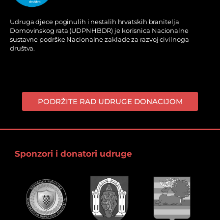
Udruga djece poginulih i nestalih hrvatskih branitelja
Domovinskog rata (UDPNHBDR) je korisnica Nacionalne
sustavne podrške Nacionalne zaklade za razvoj civilnoga
društva.
PODRŽITE RAD UDRUGE DONACIJOM
Sponzori i donatori udruge