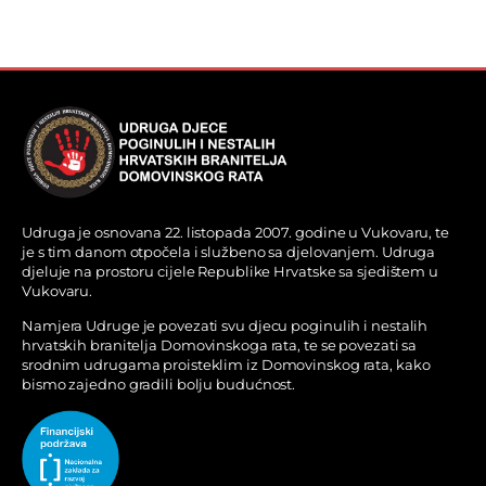
Udruga je osnovana 22. listopada 2007. godine u Vukovaru, te
je s tim danom otpočela i službeno sa djelovanjem. Udruga
djeluje na prostoru cijele Republike Hrvatske sa sjedištem u
Vukovaru.
Namjera Udruge je povezati svu djecu poginulih i nestalih
hrvatskih branitelja Domovinskoga rata, te se povezati sa
srodnim udrugama proisteklim iz Domovinskog rata, kako
bismo zajedno gradili bolju budućnost.