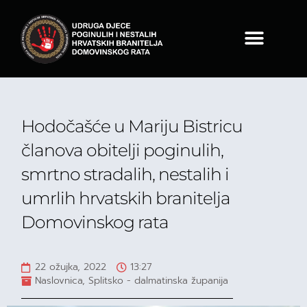
Hodočašće u Mariju Bistricu
članova obitelji poginulih,
smrtno stradalih, nestalih i
umrlih hrvatskih branitelja
Domovinskog rata
22 ožujka, 2022
13:27
Naslovnica
,
Splitsko - dalmatinska županija