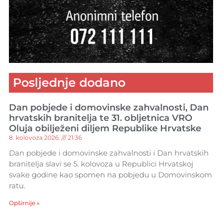
Posljednje dodano
Dan pobjede i domovinske zahvalnosti, Dan
hrvatskih branitelja te 31. obljetnica VRO
Oluja obilježeni diljem Republike Hrvatske
8. kolovoza 2026.
21:36
Dan pobjede i domovinske zahvalnosti i Dan hrvatskih
branitelja slavi se 5. kolovoza u Republici Hrvatskoj
svake godine kao spomen na pobjedu u Domovinskom
ratu.
Opširnije »