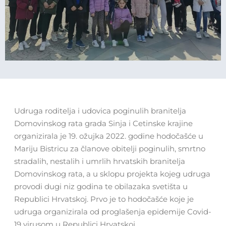
Udruga roditelja i udovica poginulih branitelja
Domovinskog rata grada Sinja i Cetinske krajine
organizirala je 19. ožujka 2022. godine hodočašće u
Mariju Bistricu za članove obitelji poginulih, smrtno
stradalih, nestalih i umrlih hrvatskih branitelja
Domovinskog rata, a u sklopu projekta kojeg udruga
provodi dugi niz godina te obilazaka svetišta u
Republici Hrvatskoj. Prvo je to hodočašće koje je
udruga organizirala od proglašenja epidemije Covid-
19 virusom u Republici Hrvatskoj.