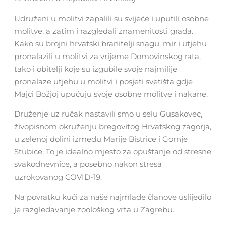
Udruženi u molitvi zapalili su svijeće i uputili osobne
molitve, a zatim i razgledali znamenitosti grada.
Kako su brojni hrvatski branitelji snagu, mir i utjehu
pronalazili u molitvi za vrijeme Domovinskog rata,
tako i obitelji koje su izgubile svoje najmilije
pronalaze utjehu u molitvi i posjeti svetišta gdje
Majci Božjoj upućuju svoje osobne molitve i nakane.
Druženje uz ručak nastavili smo u selu Gusakovec,
živopisnom okruženju bregovitog Hrvatskog zagorja,
u zelenoj dolini između Marije Bistrice i Gornje
Stubice. To je idealno mjesto za opuštanje od stresne
svakodnevnice, a posebno nakon stresa
uzrokovanog COVID-19.
Na povratku kući za naše najmlađe članove uslijedilo
je razgledavanje zoološkog vrta u Zagrebu.