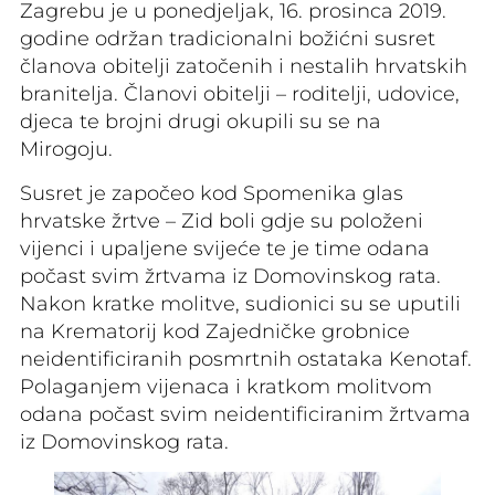
Zagrebu je u ponedjeljak, 16. prosinca 2019.
godine održan tradicionalni božićni susret
članova obitelji zatočenih i nestalih hrvatskih
branitelja. Članovi obitelji – roditelji, udovice,
djeca te brojni drugi okupili su se na
Mirogoju.
Susret je započeo kod Spomenika glas
hrvatske žrtve – Zid boli gdje su položeni
vijenci i upaljene svijeće te je time odana
počast svim žrtvama iz Domovinskog rata.
Nakon kratke molitve, sudionici su se uputili
na Krematorij kod Zajedničke grobnice
neidentificiranih posmrtnih ostataka Kenotaf.
Polaganjem vijenaca i kratkom molitvom
odana počast svim neidentificiranim žrtvama
iz Domovinskog rata.