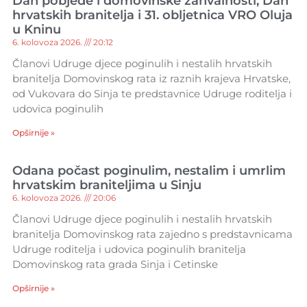
Dan pobjede i domovinske zahvalnosti, Dan
hrvatskih branitelja i 31. obljetnica VRO Oluja
u Kninu
6. kolovoza 2026.
20:12
Članovi Udruge djece poginulih i nestalih hrvatskih
branitelja Domovinskog rata iz raznih krajeva Hrvatske,
od Vukovara do Sinja te predstavnice Udruge roditelja i
udovica poginulih
Opširnije »
Odana počast poginulim, nestalim i umrlim
hrvatskim braniteljima u Sinju
6. kolovoza 2026.
20:06
Članovi Udruge djece poginulih i nestalih hrvatskih
branitelja Domovinskog rata zajedno s predstavnicama
Udruge roditelja i udovica poginulih branitelja
Domovinskog rata grada Sinja i Cetinske
Opširnije »