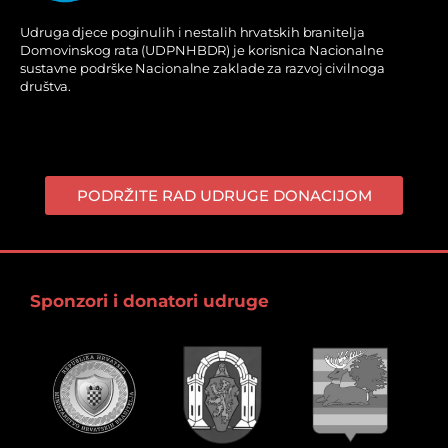
Udruga djece poginulih i nestalih hrvatskih branitelja
Domovinskog rata (UDPNHBDR) je korisnica Nacionalne
sustavne podrške Nacionalne zaklade za razvoj civilnoga
društva.
PODRŽITE RAD UDRUGE DONACIJOM
Sponzori i donatori udruge