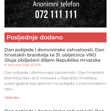
Posljednje dodano
Dan pobjede i domovinske zahvalnosti, Dan
hrvatskih branitelja te 31. obljetnica VRO
Oluja obilježeni diljem Republike Hrvatske
8. kolovoza 2026.
21:36
Dan pobjede i domovinske zahvalnosti i Dan hrvatskih
branitelja slavi se 5. kolovoza u Republici Hrvatskoj
svake godine kao spomen na pobjedu u Domovinskom
ratu.
Opširnije »