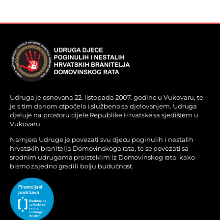
Udruga je osnovana 22. listopada 2007. godine u Vukovaru, te
je s tim danom otpočela i službeno sa djelovanjem. Udruga
djeluje na prostoru cijele Republike Hrvatske sa sjedištem u
Vukovaru.
Namjera Udruge je povezati svu djecu poginulih i nestalih
hrvatskih branitelja Domovinskoga rata, te se povezati sa
srodnim udrugama proisteklim iz Domovinskog rata, kako
bismo zajedno gradili bolju budućnost.