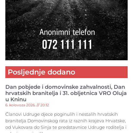
Posljednje dodano
Dan pobjede i domovinske zahvalnosti, Dan
hrvatskih branitelja i 31. obljetnica VRO Oluja
u Kninu
6. kolovoza 2026.
20:12
Članovi Udruge djece poginulih i nestalih hrvatskih
branitelja Domovinskog rata iz raznih krajeva Hrvatske,
od Vukovara do Sinja te predstavnice Udruge roditelja i