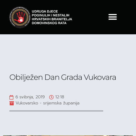
Obilježen Dan Grada Vukovara
6 svibnja, 2019
12:18
Vukovarsko - srijemska županija