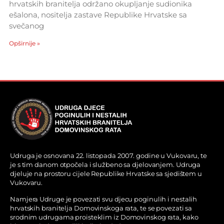
hrvatskih branitelja održano okupljanje sudionika
ešalona, nositelja zastave Republike Hrvatske sa
svečanog
Opširnije »
Udruga je osnovana 22. listopada 2007. godine u Vukovaru, te
je s tim danom otpočela i službeno sa djelovanjem. Udruga
djeluje na prostoru cijele Republike Hrvatske sa sjedištem u
Vukovaru.
Namjera Udruge je povezati svu djecu poginulih i nestalih
hrvatskih branitelja Domovinskoga rata, te se povezati sa
srodnim udrugama proisteklim iz Domovinskog rata, kako