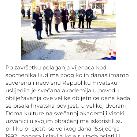
Po završetku polaganja vijenaca kod
spomenika ljudima zbog kojih danas imamo
suverenu i neovisnu Republiku Hrvatsku
uslijedila je svečana akademija u povodu
obilježavanja ove velike obljetnice dana kada
se pisala hrvatska povijest. U velikoj dvorani
Doma kulture na svečanoj akademiji visoki
uzvanici u svojim obraćanjima iskoristili su
priliku prisjetiti se velikog dana 15.siječnja
1992., ponosa i slavlja koje su tada osjetili i