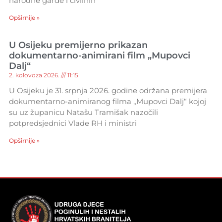
narodne garde i civilnih
Opširnije »
U Osijeku premijerno prikazan
dokumentarno-animirani film „Mupovci
Dalj“
2. kolovoza 2026.
11:15
U Osijeku je 31. srpnja 2026. godine održana premijera
dokumentarno-animiranog filma „Mupovci Dalj“ kojoj
su uz županicu Natašu Tramišak nazočili
potpredsjednici Vlade RH i ministri
Opširnije »