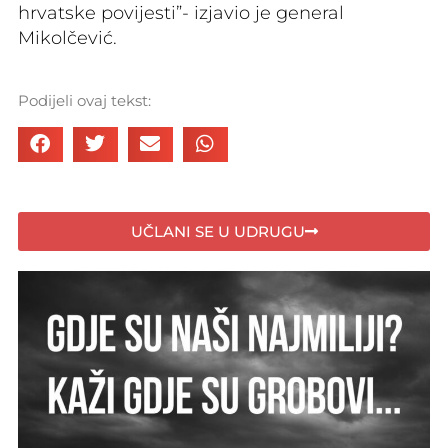
hrvatske povijesti”- izjavio je general
Mikolčević.
Podijeli ovaj tekst:
UČLANI SE U UDRUGU