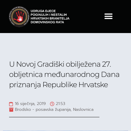
U Novoj Gradiški obilježena 27.
obljetnica međunarodnog Dana
priznanja Republike Hrvatske
16 siječnja, 2019
21:53
Brodsko - posavska županija
,
Naslovnica