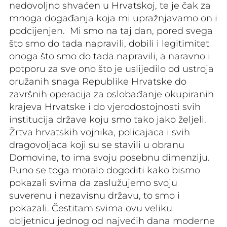
nedovoljno shvaćen u Hrvatskoj, te je čak za
mnoga događanja koja mi upražnjavamo on i
podcijenjen. Mi smo na taj dan, pored svega
što smo do tada napravili, dobili i legitimitet
onoga što smo do tada napravili, a naravno i
potporu za sve ono što je uslijedilo od ustroja
oružanih snaga Republike Hrvatske do
završnih operacija za oslobađanje okupiranih
krajeva Hrvatske i do vjerodostojnosti svih
institucija države koju smo tako jako željeli.
Žrtva hrvatskih vojnika, policajaca i svih
dragovoljaca koji su se stavili u obranu
Domovine, to ima svoju posebnu dimenziju.
Puno se toga moralo dogoditi kako bismo
pokazali svima da zaslužujemo svoju
suverenu i nezavisnu državu, to smo i
pokazali. Čestitam svima ovu veliku
obljetnicu jednog od najvećih dana moderne