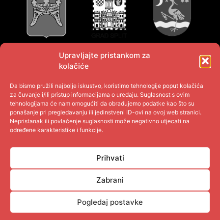
Upravljajte pristankom za
kolačiće
Da bismo pružili najbolje iskustvo, koristimo tehnologije poput kolačića
za čuvanje i/ili pristup informacijama o uređaju. Suglasnost s ovim
tehnologijama će nam omogućiti da obrađujemo podatke kao što su
ponašanje pri pregledavanju ili jedinstveni ID-ovi na ovoj web stranici.
Nepristanak ili povlačenje suglasnosti može negativno utjecati na
određene karakteristike i funkcije.
Prihvati
Zabrani
Pogledaj postavke
© 2021 UDPNHBDR.HR