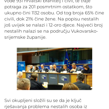
vode 931 hrvatski branitelj i civil, te traje
potraga za 201 posmrtnim ostatkom, što
ukupno čini 1132 osobu. Od tog broja 65% čine
civili, dok 21% čine žene. Na popisu nestalih
još uvijek se nalazi i 12-oro djece. Najveći broj
nestalih nalazi se na području Vukovarsko-
srijemske županije.
Svi okupljeni složili su se da je ključ
rješavanja problema nestalih osoba iz