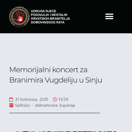
Memorijalni koncert za
Branimira Vugdeliju u Sinju
31 kolovoza, 2015
13:59
Splitsko - dalmatinska županija