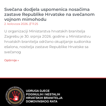
Svečana dodjela uspomenica nosačima
zastave Republike Hrvatske na svečanom
vojnom mimohodu
2. kolovoza 2026.
11:25
U organizaciji Ministarstva hrvatskih branitelja
Zagrebu je 30. srpnja 2026. godine u Ministarstvu
hrvatskih branitelja održano okupljanje sudionika
ešalona, nositelja zastave Republike Hrvatske sa
svečanog
Opširnije »