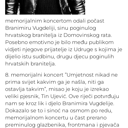
memorijalnim koncertom odali počast
Branimiru Vugdeliji, sinu poginulog
hrvatskog branitelja iz Domovinskog rata.
Posebno emotivno je bilo među publikom
vidjeti njegove prijatelje iz Udruge s kojima je
dijelio istu sudbinu, drugu djecu poginulih
hrvatskih branitelja.
8. memorijalni koncert ”Umjetnost nikad ne
prima svijet kakvim ga je našla, niti ga
ostavlja takvim”, misao je koju je izrekao
veliki pjesnik, Tin Ujević. Ove riječi potvrđuju
nam se kroz lik i djelo Branimira Vugdelije.
Dokazalo se to i sinoć na osmom po redu,
memorijalnom koncertu u čast prerano
preminulog glazbenika, frontmana i pjevača