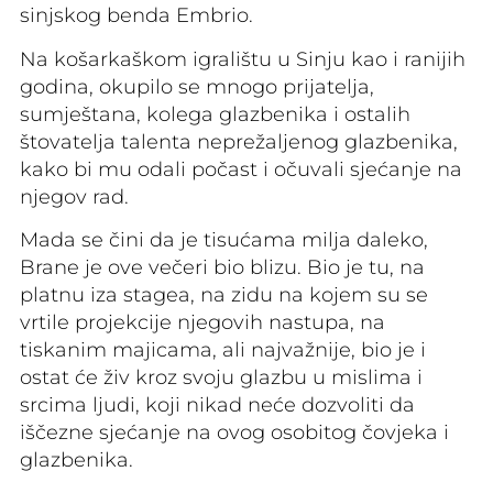
sinjskog benda Embrio.
Na košarkaškom igralištu u Sinju kao i ranijih
godina, okupilo se mnogo prijatelja,
sumještana, kolega glazbenika i ostalih
štovatelja talenta neprežaljenog glazbenika,
kako bi mu odali počast i očuvali sjećanje na
njegov rad.
Mada se čini da je tisućama milja daleko,
Brane je ove večeri bio blizu. Bio je tu, na
platnu iza stagea, na zidu na kojem su se
vrtile projekcije njegovih nastupa, na
tiskanim majicama, ali najvažnije, bio je i
ostat će živ kroz svoju glazbu u mislima i
srcima ljudi, koji nikad neće dozvoliti da
iščezne sjećanje na ovog osobitog čovjeka i
glazbenika.