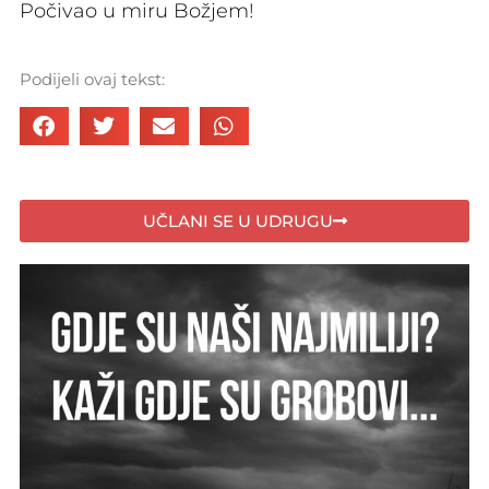
Počivao u miru Božjem!
Podijeli ovaj tekst:
UČLANI SE U UDRUGU