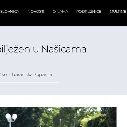
SLOVNICA
NOVOSTI
O NAMA
PODRUŽNICE
MULTIME
ilježen u Našicama
čko - baranjska županija