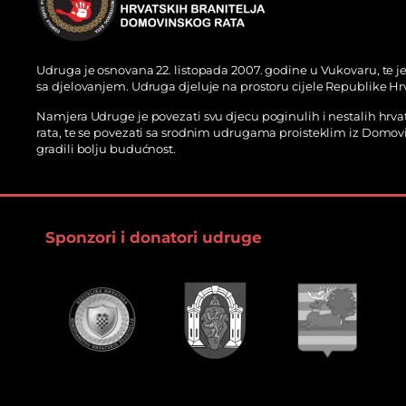
Udruga je osnovana 22. listopada 2007. godine u Vukovaru, te j
sa djelovanjem. Udruga djeluje na prostoru cijele Republike Hr
Namjera Udruge je povezati svu djecu poginulih i nestalih hrv
rata, te se povezati sa srodnim udrugama proisteklim iz Domov
gradili bolju budućnost.
Sponzori i donatori udruge