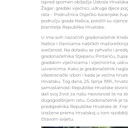
Ispred spomen obilježja Uskrsla Hrvatsk
Žagar, gradski vijećnici, udruga djece po
rata – Podružnica Osječko-baranjske župan
području grada Našica, položili su vijence 
branitelje Republike Hrvatske.
U ime svih nazočnih gradonačelnik Krešim
Našice i članicama našičkih mažoretkin
svečanost. Na dolasku se zahvalio i pred
gradonačelnika Stjepanu Pintariću, župa
gradskim vijećnicama i vijećnicima, udr
uzvanicima. Kako je gradonačelnik naglas
višestranački izbori i kada je većina hrva
Hrvatsku. Tog dana, 25. lipnja 1991., hrv
samostalnosti Republike Hrvatske stvorio 
dali svoj život za našu neovisnost te na st
dugogodišnjem ratu. Gradonačelnik je tak
predsjednika Republike Hrvatske dr. Franj
izražene prema Hrvatskoj u tom razdoblju
čitavom svijetu.