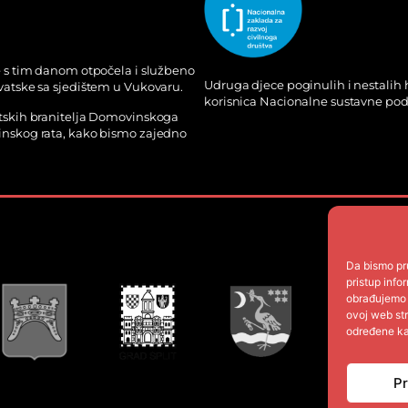
e s tim danom otpočela i službeno
Udruga djece poginulih i nestalih
vatske sa sjedištem u Vukovaru.
korisnica Nacionalne sustavne podr
atskih branitelja Domovinskoga
inskog rata, kako bismo zajedno
Da bismo pru
pristup inf
obrađujemo p
ovoj web str
određene kar
Pr