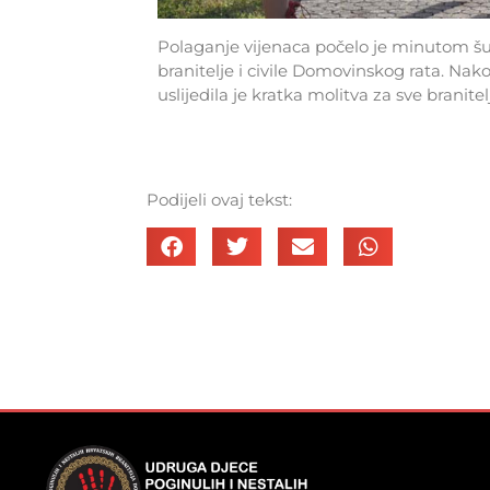
Polaganje vijenaca počelo je minutom šut
branitelje i civile Domovinskog rata. Nak
uslijedila je kratka molitva za sve branitel
Podijeli ovaj tekst: