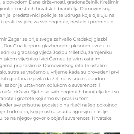
a, a povodom Dana državnosti, gradonačelnik Krešimir
ginulih i nestalih hrvatskih branitelja Domovinskog
ije, predstavnici policije, te udruga koje djeluju na
i upalili svijeće za sve poginule, nestale i preminule
ir Žagar se prije svega zahvalio Gradskoj glazbi
ja „Dora“ na lijepom glazbenom i plesnom uvodu u
sjedniku gradskog vijeća Josipu Miletiću, zamjeniku
nijskom vijećniku Ivici Čemeu te svim ostalim
ugama proizašlim iz Domovinskog rata te ostalim
io, sutra se vraćamo u vrijeme kada su provedeni prvi
tskih građana izjavila da želi neovisnu i slobodnu
atski sabor je ustavnom odlukom o suverenosti i
našu državu. Sjetio se svih poginulih branitelja koji su
rahote i grozote koji smo svi prošli u tom
ođer sve prisutne podsjetio na riječi našeg pokojnog
e Tuđmana, koji je oštro osudio agresiju i nasilje
, te na njegov govor o objavi suverenosti Hrvatske