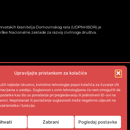
 hrvatskih branitelja Domovinskog rata (UDPNHBDR) je
ške Nacionalne zaklade za razvoj civilnoga društva.
Upravljajte pristankom za kolačiće
žili najbolje iskustvo, koristimo tehnologije poput kolačića za čuvanje i/ili
ormacijama o uređaju. Suglasnost s ovim tehnologijama će nam omogućiti da
odatke kao što su ponašanje pri pregledavanju ili jedinstveni ID-ovi na
anici. Nepristanak ili povlačenje suglasnosti može negativno utjecati na
akteristike i funkcije.
ihvati
Zabrani
Pogledaj postavke