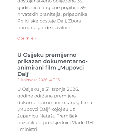
dostojanstveno obilježena 35.
godišnjica tragične pogibije 39
hrvatskih branitelja, pripadnika
Policijske postaje Dalj, Zbora
narodne garde i civilnih
Opširnije »
U Osijeku premijerno
prikazan dokumentarno-
animirani film „Mupovci
Dalj“
2. kolovoza 2026.
11:15
U Osijeku je 31. srpnja 2026.
godine održana premijera
dokumentarno-animiranog filma
„Mupovci Dalj“ kojoj su uz
županicu Natašu Tramišak
nazočili potpredsjednici Vlade RH
i ministri