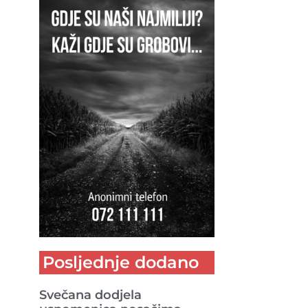
Posljednje dodano
Svečana dodjela