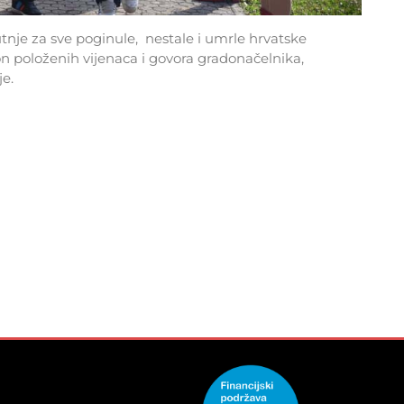
nje za sve poginule, nestale i umrle hrvatske
on položenih vijenaca i govora gradonačelnika,
je.