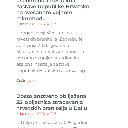
uspomenica nosačima
zastave Republike Hrvatske
na svečanom vojnom
mimohodu
2. kolovoza 2026.
11:25
U organizaciji Ministarstva
hrvatskih branitelja Zagrebu je
30. srpnja 2026. godine u
Ministarstvu hrvatskih branitelja
održano okupljanje sudionika
ešalona, nositelja zastave
Republike Hrvatske sa svečanog
Opširnije »
Dostojanstveno obilježena
35. obljetnica stradavanja
hrvatskih branitelja u Dalju
2. kolovoza 2026.
11:18
U Dalju je 1. kolovoza 2026. godine